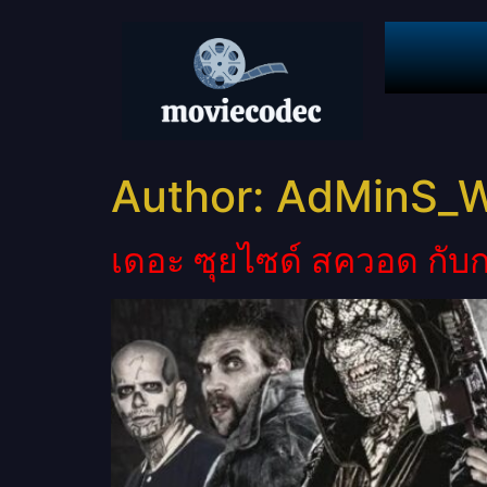
Author:
AdMinS_
เดอะ ซุยไซด์ สควอด กั