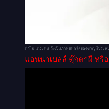
ทำไม เดอะนัน ถึงเป็นภาพยนตร์สยองขวัญที่ประส
แอนนาเบลล์ ตุ๊กตาผี หร