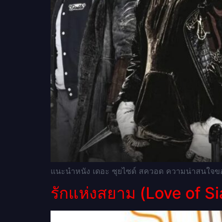
แนะนำหนัง เดอะ ซุยไซด์ สควอด ความน่าสนใจของห
รักแห่งสยาม (Love of Si