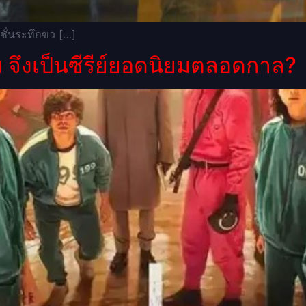
ชั่นระทึกขว […]
ม จึงเป็นซีรีย์ยอดนิยมตลอดกาล?