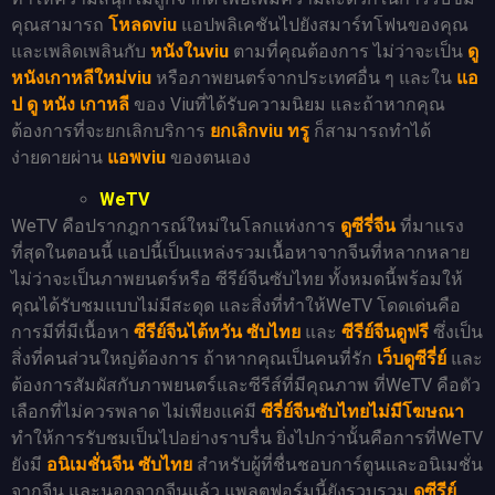
คุณสามารถ
โหลดviu
แอปพลิเคชันไปยังสมาร์ทโฟนของคุณ
และเพลิดเพลินกับ
หนังในviu
ตามที่คุณต้องการ ไม่ว่าจะเป็น
ดู
หนังเกาหลีใหม่viu
หรือภาพยนตร์จากประเทศอื่น ๆ และใน
แอ
ป ดู หนัง เกาหลี
ของ Viuที่ได้รับความนิยม และถ้าหากคุณ
ต้องการที่จะยกเลิกบริการ
ยกเลิกviu ทรู
ก็สามารถทำได้
ง่ายดายผ่าน
แอพviu
ของตนเอง
WeTV
WeTV คือปรากฎการณ์ใหม่ในโลกแห่งการ
ดูซีรี่จีน
ที่มาแรง
ที่สุดในตอนนี้ แอปนี้เป็นแหล่งรวมเนื้อหาจากจีนที่หลากหลาย
ไม่ว่าจะเป็นภาพยนตร์หรือ ซีรีย์จีนซับไทย ทั้งหมดนี้พร้อมให้
คุณได้รับชมแบบไม่มีสะดุด และสิ่งที่ทำให้WeTV โดดเด่นคือ
การมีที่มีเนื้อหา
ซีรีย์จีนไต้หวัน ซับไทย
และ
ซีรีย์จีนดูฟรี
ซึ่งเป็น
สิ่งที่คนส่วนใหญ่ต้องการ ถ้าหากคุณเป็นคนที่รัก
เว็บดูซีรี่ย์
และ
ต้องการสัมผัสกับภาพยนตร์และซีรีส์ที่มีคุณภาพ ที่WeTV คือตัว
เลือกที่ไม่ควรพลาด ไม่เพียงแค่มี
ซีรี่ย์จีนซับไทยไม่มีโฆษณา
ทำให้การรับชมเป็นไปอย่างราบรื่น ยิ่งไปกว่านั้นคือการที่WeTV
ยังมี
อนิเมชั่นจีน ซับไทย
สำหรับผู้ที่ชื่นชอบการ์ตูนและอนิเมชั่น
จากจีน และนอกจากจีนแล้ว แพลตฟอร์มนี้ยังรวบรวม
ดูซีรีย์