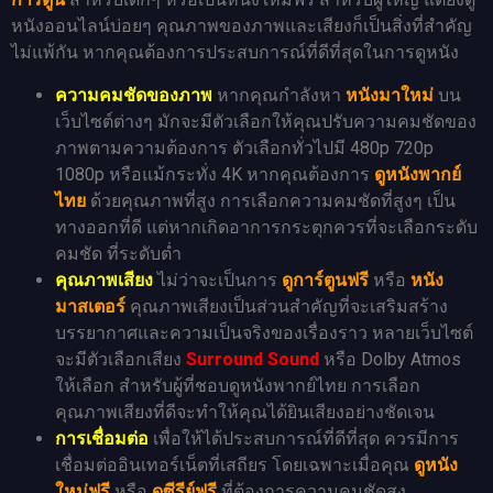
หนังออนไลน์บ่อยๆ คุณภาพของภาพและเสียงก็เป็นสิ่งที่สำคัญ
ไม่แพ้กัน หากคุณต้องการประสบการณ์ที่ดีที่สุดในการดูหนัง
ความคมชัดของภาพ
หากคุณกำลังหา
หนังมาใหม่
บน
เว็บไซต์ต่างๆ มักจะมีตัวเลือกให้คุณปรับความคมชัดของ
ภาพตามความต้องการ ตัวเลือกทั่วไปมี 480p 720p
1080p หรือแม้กระทั่ง 4K หากคุณต้องการ
ดูหนังพากย์
ไทย
ด้วยคุณภาพที่สูง การเลือกความคมชัดที่สูงๆ เป็น
ทางออกที่ดี แต่หากเกิดอาการกระตุกควรที่จะเลือกระดับ
คมชัด ที่ระดับต่ำ
คุณภาพเสียง
ไม่ว่าจะเป็นการ
ดูการ์ตูนฟรี
หรือ
หนัง
มาสเตอร์
คุณภาพเสียงเป็นส่วนสำคัญที่จะเสริมสร้าง
บรรยากาศและความเป็นจริงของเรื่องราว หลายเว็บไซต์
จะมีตัวเลือกเสียง
Surround Sound
หรือ Dolby Atmos
ให้เลือก สำหรับผู้ที่ชอบดูหนังพากย์ไทย การเลือก
คุณภาพเสียงที่ดีจะทำให้คุณได้ยินเสียงอย่างชัดเจน
การเชื่อมต่อ
เพื่อให้ได้ประสบการณ์ที่ดีที่สุด ควรมีการ
เชื่อมต่ออินเทอร์เน็ตที่เสถียร โดยเฉพาะเมื่อคุณ
ดูหนัง
ใหม่ฟรี
หรือ
ดูซีรีย์ฟรี
ที่ต้องการความคมชัดสูง