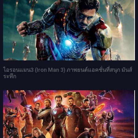
ไอรอนแมน3 (Iron Man 3) ภาพยนต์แอคชั่นที่สนุก มันส์
ระทึก