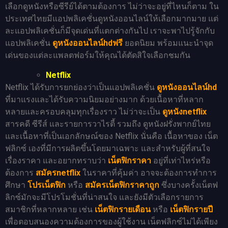
เลือกดูหนังหรือซีรีย์ได้ตามต้องการ ไม่ว่าจะอยู่ที่ไหนก็ตาม ใน
ประเทศไทยมีแอปพลิเคชั่นดูหนังออนไลน์ให้เลือกมากมาย แต่
ละแอปพลิเคชั่นก็มีจุดเด่นที่แตกต่างกันไป เราจะพาไปรู้จักกับ
แอปพลิเคชั่น
ดูหนังออนไลน์hdฟรี
ยอดนิยม พร้อมแนะนำจุด
เด่นของแต่ละแพลตฟอร์มให้คุณได้ตัดสิใจเลือกชมกัน
Netflix
Netflix ได้รับการยกย่องว่าเป็นแอปพลิเคชั่น
ดูหนังออนไลน์hd
ที่มาแรงและได้รับความนิยมอย่างมาก ด้วยเนื้อหาที่หลาก
หลายและครอบคลุมทุกเรื่องราว ไม่ว่าจะเป็น
ดูหนังnetflix
สารคดี ซีรีส์ และรายการวาไรตี้ รวมถึง ดูหนังฝรั่งพากย์ไทย
และเนื้อหาที่เป็นเอกลักษณ์ของ Netflix นั่นคือ เนื้อหาของ เน็ต
ฟลิกซ์ เองที่มีการผลิตขึ้นโดยมาเฉพาะ และสำหรับผู้ที่สนใจ
เรื่องราคา และอยากทราบว่า
เน็ตฟิกราคา
อยู่ที่เท่าไหร่หรือ
ต้องการ
สมัครnetflix
ในราคาที่คุ้มค่า อาจจะต้องการทำการ
ศึกษา
โปรเน็ตฟิก
หรือ
สมัครเน็ตฟิกราคาถูก
ซึ่งบางครั้งเน็ตฟ
ลิกซ์มักจะมีโปรโมชั่นที่น่าสนใจ และยังมีตัวเลือกรายการ
สมาชิกที่หลากหลาย เช่น
เน็ตฟิกรายเดือน
หรือ
เน็ตฟิกรายปี
เพื่อตอบสนองความต้องการของผู้ใช้งาน เน็ตฟลิกซ์ไม่ได้เพียง