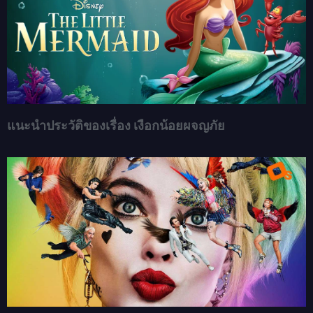
แนะนำประวัติของเรื่อง เงือกน้อยผจญภัย