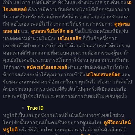
กีฬา และการแข่งขันต่างๆ ทั้งในและต่างประเทศ จุดเด่นของ
เอ
ไอเอสเพลย์
คือการมีความบันเทิงจากไทยให้เลือกชมมากมาย
ไม่ว่าจะเป็นหนัง หรือแม้กระทั่งกีฬาของเอไอเอสสำหรับแฟนๆ
กีฬาเอไอเอส เพลย์ไม่ได้ขาดการให้บริการสำหรับการ
ดูฟุตซอ
ลสด ais
และ
ดูบอลพรีเมียร์ลีก ais
ซึ่งเป็นลีกยอดนิยมที่มีแฟน
บอลติดตามจำนวนไม่น้อย
เอไอเอสลีก
ก็เป็นอีกหนึ่งการ
แข่งขันที่ได้รับความสนใจ เรียกได้ว่าเอไอเอส เพลย์ได้รวบรวม
คอนเทนต์กีฬามากมายที่ครอบคลุมความต้องการของผู้ชม ถ้า
คุณยังไม่เคยมีประสบการณ์ในการใช้งาน คุณสามารถเริ่มต้น
ได้ด้วยการ
สมัครเอไอเอสเพลย์
ผ่านแอปพลิเคชันหรือเว็บไซต์
ซึ่งการสมัครจะทำให้คุณสามารถเข้าถึง
เอไอเอสเพลย์สด
และ
รับชมคอนเทนต์ต่างๆ ที่อัพเดทใหม่ๆ ทุกวันได้ เรื่องราวที่เต็มไป
ด้วยความสนุก การแข่งขันที่ตื่นเต้น ไปทุกครั้งที่เปิดแอปเอไอ
เอส เพลย์ผู้ใช้จะได้รับประสบการณ์การรับชมที่ไม่เคยหยุดนิ่ง
True ID
ทรูไอดีเป็นแอปดูหนังออนไลน์ที่ เน้นเนื้อหาจากไทยเป็ฯส่วน
ใหญ่ ดังนั้นหากคุณเป็นคนชื่นชอบการดูหนังไทย
ดูทีวีออนไลน์
ทรูไอดี
หรือซีรีส์จากไทย แน่นอนว่าทรูไอดีจะเป็นตัวเลือกที่ดี