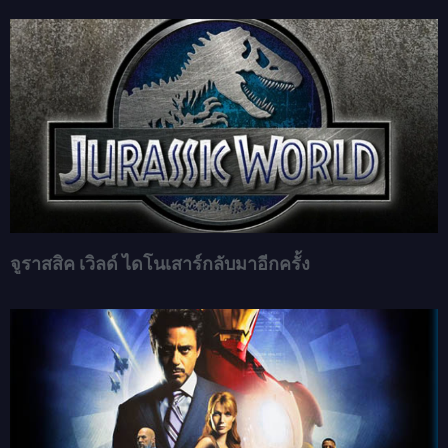
จูราสสิค เวิลด์ ไดโนเสาร์กลับมาอีกครั้ง