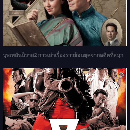
บุพเพสันนิวาส2 การเล่าเรื่องราวย้อนยุคจากอดีตที่สนุก