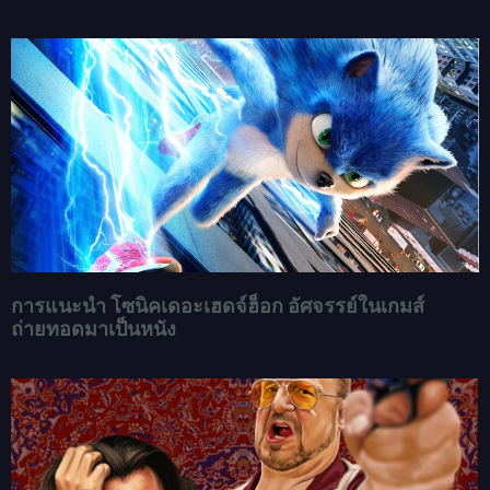
การแนะนำ โซนิคเดอะเฮดจ์ฮ็อก อัศจรรย์ในเกมส์
ถ่ายทอดมาเป็นหนัง