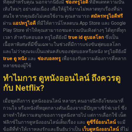
ที่สุดสำหรับคุณ นอกจากนี้ยังมี
ช่องทรูไอดี
ที่อัพเดทความบัน
เทิงใหม่ๆ อย่างต่อเนื่อง เพื่อให้ผู้ใช้งานไม่พลาดทุกเรื่องที่น่า
สนใจ หากคุณยังไม่เคยใช้งาน คุณสามารถ
สมัครทรูไอดีฟรี
ผ่าน
แอปทรูไอดี
ที่มีให้ดาวน์โหลดบน App Store และ Google
Play Store ทำให้คุณสามารถชมความบันเทิงต่างๆ ได้ทุกที่ทุก
เวลา สำหรับคอบอล ทรูไอดียังมี
true id ดูบอลโลก
ซึ่งเป็น
เนื้อหาพิเศษที่มีขึ้นเฉพาะในช่วงที่มีการแข่งขันฟุตบอลโลก
และไม่ว่าคุณจะเป็นแฟนคลับของฟุตบอลหรือหนัง ทรูไอดียังมี
true ดู หนัง
และ
ช่องบอลทรู
เพื่อรองรับความต้องการที่หลาก
หลายของผู้ใช้
ทำไมการ ดูหนังออนไลน์ ถึงควรดู
กับ Netflix?
เมื่อพูดถึงการ ดูหนังออนไลน์ หลายๆ คนอาจนึกถึงโฆษณาที่
กวนใจ หรือหนังที่หยุดกลางคันเนื่องจากมีปัญหาเซิร์ฟเวอร์ ซึ่ง
อาจทำให้ความสนุกของการดูหนังหายไป แต่การเลือกใช้ เน็ต
ฟลิกซ์ในการดูหนังออนไลน์เต็มเรื่อง และ
ดูซีรี่ย์ออนไลน์
จะมี
ข้อดีที่ทำให้เราหลงรักและยืนยันว่าเป็น
เว็บดูหนังออนไลน์
ที่ไม่