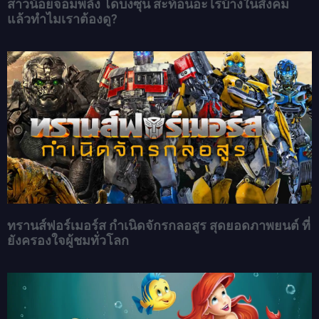
สาวน้อยจอมพลัง โดบงซุน สะท้อนอะไรบ้างในสังคม
แล้วทำไมเราต้องดู?
ทรานส์ฟอร์เมอร์ส กำเนิดจักรกลอสูร สุดยอดภาพยนต์ ที่
ยังครองใจผู้ชมทั่วโลก