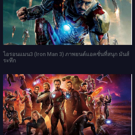
ไอรอนแมน3 (Iron Man 3) ภาพยนต์แอคชั่นที่สนุก มันส์
ระทึก