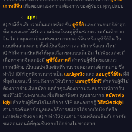
เกาหลีจีน
เพื่อตอบสนองความต้องการของผู้รับชมทุกรูปแบบ
iQIYI
iQIYIมีชื่อเสียงว่าเป็นแอปพลิเคชั่น
ดูซีรี่ย์
และภาพยนตร์ล่าสุด
ที่มาแรงและได้รับความนิยมในหมู่ผู้ชื่นชอบความบันเทิงจาก
จีน ไม่ว่าคุณจะเป็นแฟนของภาพยนตร์จีน หรือ ดูซีรี่ย์จีน ใน
แบบที่หลากหลาย ทั้งที่เป็นเรื่องราวคลาสิก หรือแนวใหม่
iQIYIมีความบันเทิงให้คุณเลือกชมแบบเต็มอิ่ม ไม่เพียงแต่จะมี
เนื้อหาจากจีนแต่ยังมี
ดูซีรี่ย์เกาหลี
สำหรับผู้ที่ชื่นชอบแนว
เกาหลีด้วย เป็นแอปพลิเคชันที่รวบรวมคอนเทนต์มากมาย ซึ่ง
ทำให้ iQIYIถูกพิจารณาว่าเป็น
แอปดูหนัง
และ
แอปดูซีรี่ย์จีน
ที่ดี
ที่สุดในขณะนี้ รวมถึงการให้บริการ
แอพดูซีรี่ย์ฟรี
สำหรับผู้ที่ไม่
ต้องการจ่ายเงินสมัคร แต่ถ้าคุณต้องการประสบการณ์การรับ
ชมที่ไม่มีโฆษณาและเพิ่มฟีเจอร์พิเศษ คุณสามารถ
สมัครvip
iqiyi
สำหรับผู้ที่สนใจในบริการ VIP และอยากรู้
วิธีสมัครiqiyi
สามารถค้นหาข้อมูลและวิธีการสมัครได้จากเว็บไซต์หรือ
แอปพลิเคชันของ iQIYIทำให้คุณสามารถเพลิดเพลินกับการรับ
ชมคอนเทนต์ที่คุณชื่นชอบได้อย่างไม่ขาดสาย