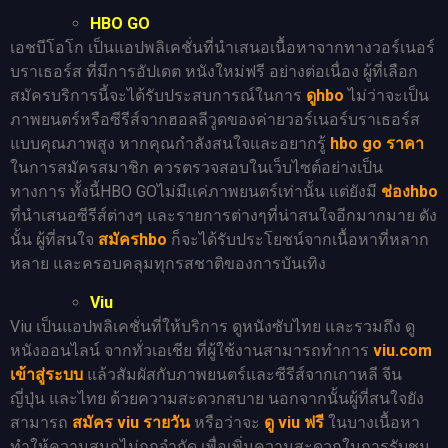
HBO GO
เอชบีโอโก เป็นแอปพลิเคชั่นที่นำเสนอเนื้อหาจากทางวอร์เนอร์
บราเธอร์ส ที่มีการอัปเดต หนังใหม่ฟรี อย่างต่อเนื่อง ผู้ที่เลือก
สมัครบริการนี้จะได้รับประสบการณ์ในการ
ดูhbo
ไม่ว่าจะเป็น
ภาพยนตร์หรือซีรีส์จากฮอลลีวูดของค่ายวอร์เนอร์บราเธอร์ส
แบบคุณภาพสูง หากคุณกำลังสนใจและอยากรู้
hbo go ราคา
ในการสมัครสมาชิก ควรตรวจสอบในเว็บไซต์อย่างเป็น
ทางการ ทั้งนี้HBO GOไม่มีแค่ภาพยนตร์เท่านั้น แต่ยังมี
ช่องhbo
ที่นำเสนอซีรีส์ต่างๆ และรายการต่างๆที่น่าสนใจอีกมากมาย ดัง
นั้น ผู้ที่สนใจ
สมัครhbo
ก็จะได้รับประโยชน์จากเนื้อหาที่หลาก
หลาย และครอบคลุมทุกรสชาติของการบันเทิง
Viu
Viu เป็นแอปพลิเคชั่นที่ให้บริการ ดูหนังซับไทย และรวมถึง ดู
หนังออนไลน์ จากทั่วเอเชีย ที่ผู้ใช้งานสามารถทำการ
viu.com
เข้าสู่ระบบ
แล้วสัมผัสกับภาพยนตร์และซีรีส์จากเกาหลี จีน
ญี่ปุ่น และไทย ด้วยความสะดวกสบาย นอกจากนั้นผู้ที่สนใจยัง
สามารถ
สมัคร viu รายวัน
หรือว่าจะ
ดู viu ฟรี
ในบางเนื้อหา
ทำให้ความสนุกไม่ถูกจำกัด เพื่อเพิ่มความสะดวกในการรับชม