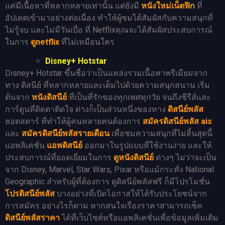
แค่มีเนื้อหาที่หลากหลายเท่านั้น แต่ยังมี
หนังใหม่เน็ตฟิก
ที่
อัปเดตเข้ามาอย่างต่อเนื่อง ทำให้ผู้ชมได้สัมผัสกับความสนุกที่
ไม่รู้จบ และไม่มีวันเบื่อ ที่ Netflixคุณจะได้สัมผัสประสบการณ์
ในการ
ดูnetflix
ที่ไม่เหมือนใคร
Disney+ Hotstar
Disney+ Hotstar ขึ้นชื่อว่าเป็นแหล่งรวมเนื้อหาพรีเมียมจาก
ทาง ดิสนีย์ ที่หลากหลายและเต็มไปด้วยความสนุกสนาน เริ่ม
ต้นจาก
หนังดิสนีย์
ที่เป็นที่รักของทุกเพศทุกวัย จนถึงซีรีส์และ
การ์ตูนที่ติดตาติดใจ ต่างก็เป็นส่วนหนึ่งของทาง
ดิสนีย์พลัส
ฮอตสตาร์ ที่ทำให้ผู้คนหลายคนต้องการ
สมัครดิสนีย์พลัส ais
และ
สมัครดิสนีย์พลัสรายเดือน
เพื่อชมความสนุกที่ไม่สิ้นสุดนี้
แอพลิเคชั่น
แอพดิสนีย์
ออกมาในรูปแบบที่ใช้งานง่าย และให้
ประสบการณ์ที่ยอดเยี่ยมในการ
ดูหนังดิสนีย์
ต่างๆ ไม่ว่าจะเป็น
จาก Disney, Marvel, Star Wars, Pixar หรือแม้กระทั่ง National
Geographic สำหรับผู้ที่ต้องการ ดูดิสนีย์พลัสฟรี ก็มีโปรโมชั่น
โปรดิสนีย์พลัส
บางอย่างที่เปิดโอกาสให้ได้รับประโยชน์จาก
การสมัคร อย่างไรก็ตาม หากสนใจเรื่องราคาสามารถเช็ค
ดิสนีย์พลัสราคา
ได้ที่เว็บไซต์หรือแอพลิเคชั่นเพื่อข้อมูลเพิ่มเติม