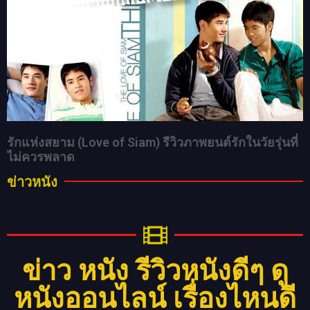
รักแห่งสยาม (Love of Siam) รีวิวภาพยนต์รักในวัยรุ่นที่
ไม่ควรพลาด
ข่าวหนัง
ข่าว หนัง รีวิวหนังดีๆ ดู
หนังออนไลน์ เรื่องไหนดี