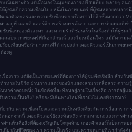
กลักษณ์เฉพาะตัว แต่เมื่อมองในมุมของการเปรียบเทียบ หลายๆ คนอ
ทำให้ผู้ชมเกิดความเชื่อมโยง หนึ่งในภาพยนตร์ ที่ผู้ชมหลายคนอาจน
การพัฒนาตัวละครและความซับซ้อนของเรื่องราวได้ลึกซึ้งมากกว่า M
างอยู่ที่ เดอะคิวเลอร์มีการสร้างสรรค์ฉาก และการนำเสนอที่ทำให
ับซ้อนของตัวละคร และความรักที่ซ่อนเร้นในเรื่องทำให้ผู้ชมเกิ
ยันตนเป็น ภาพยนตร์ที่มีเอกลักษณ์ และไม่เหมือนใคร แม้มีความคล้
ียบเทียบหรือนำมาแทนที่ได้ สรุปแล้ว เดอะคิวเลอร์เป็นภาพยนตร
ต้องดู
ล่าเรื่องราว แต่ยังเป็นภาพยนตร์ที่ต้องการให้ผู้ชมคิดเชิงลึก สำ
มท้าทายในชีวิต ผ่านการแสดงของนักแสดงสามารถสื่อสาร ความรู้สึก
หาคำตอบหนึ่ง ในข้อคิดที่สะท้อนอยู่ภายในเรื่องคือ การต่อสู
ับความเป็นจริง? หรือจะมีเส้นทางใหม่ที่เรายังไม่เคยพิจารณา?
กี่ยวกับ ความเชื่อมโยงและความเป็นหนึ่งเดียวกัน การสื่อสาร ก
ชีวิตนอกจากนี้ เดอะคิวเลอร์ยังสะท้อนถึง ความหายนะและการผ่
านพ้นคือสิ่งที่ต้องเจริญเติบโตสุดท้าย เดอะคิวเลอร์ก็เป็นภาพยนตร์
ณาเกี่ยวกับชีวิตของเรา ความเป็นจริง และความหมายที่เรากำลังค