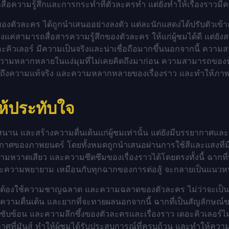
่อความรู้สึกและการกระทำที่ตัวละครทำ แต่ยังทำให้เรื่องราวมี
งตัวละคร ได้ถูกนำเสนออย่างลงตัว แต่ละนักแสดงได้ปรับตัวเข้
พียงแค่สามารถสื่อสารความรู้สึกของตัวละคร ให้แก่ผู้ชมได้ดี แต
อะคิวเลอร์ มีความเป็นจริงและน่าเชื่อถือมากขึ้นนอกจากนี้ ความ
ละมีความหลากหลายในแง่มุมที่ไม่เคยคิดถึงมาก่อน ความสามารถขอ
้รับรู้ถึงความแท้จริง และความหลากหลายของเรื่องราว และทำให้ภา
้ประทับใจ
ุกสนาน และสร้างความตื่นเต้นแก่ผู้ชมเท่านั้น แต่ยังมีบรรยากาศแล
ากาศของภาพยนตร์ โดยทั้งหมดถูกนำเสนอผ่านการใช้สีและแสงที่ม
ามหวาดเสียว และความซึดซึมของเรื่องราวได้โดยตรงทั้งนี้ ฉากที่ท
ะความพยายาม เหมือนกับทุกฉากของการต่อสู้ จะกลายเป็นแนวหน้
่ต้องใช้ความชาญฉลาด และความฉลาดของตัวละคร ไม่ว่าจะเป็นฉาก
ึกถึงความตื่นเต้น และยากที่จะทายผลนอกจากนี้ ฉากที่เป็นสัญลักษณ
วามซับซ้อน และความลึกซึ้งของตัวละครและเรื่องราว
เดอะคิวเลอร์ไม
ที่มันส์ ทำให้ผู้ชมได้รับประสบการณ์ที่ครบถ้วน และทำให้ความ